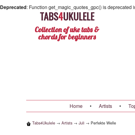
Deprecated
: Function get_magic_quotes_gpc() is deprecated 
TABS
4
UKULELE
Collection of uke tabs &
chords for beginners
Home
•
Artists
•
To
Tabs4Ukulele
→
Artists
→
Juli
→
Perfekte Welle