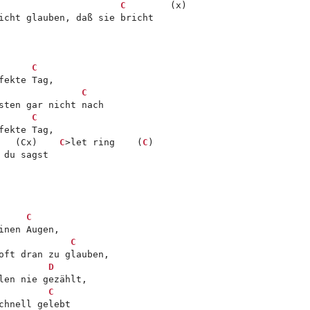
C
        (x)

icht glauben, daß sie bricht

C
ekte Tag,

C
sten gar nicht nach

C
ekte Tag,

   (Cx)    
C
>let ring    (
C
)

du sagst

C
nen Augen,

C
oft dran zu glauben,

D
len nie gezählt,

C
hnell gelebt
