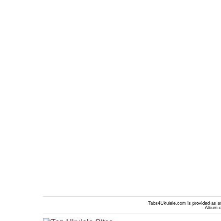
Tabs4Ukulele.com is provided as an 
Album c