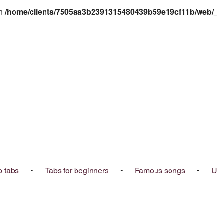
in
/home/clients/7505aa3b2391315480439b59e19cf11b/web/_t
p tabs
•
Tabs for beginners
•
Famous songs
•
U