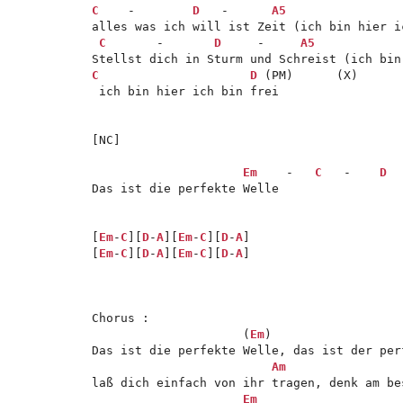
C
    -        
D
   -      
A5
alles was ich will ist Zeit (ich bin hier ic
C
       -       
D
     -     
A5
C
D
 (PM)      (X)

 ich bin hier ich bin frei

[NC]

Em
    -   
C
   -    
D
  
Das ist die perfekte Welle

[
Em
-
C
][
D
-
A
][
Em
-
C
][
D
-
A
]

[
Em
-
C
][
D
-
A
][
Em
-
C
][
D
-
A
]

Chorus :

                     (
Em
)                  
Das ist die perfekte Welle, das ist der perf
Am
laß dich einfach von ihr tragen, denk am be
Em